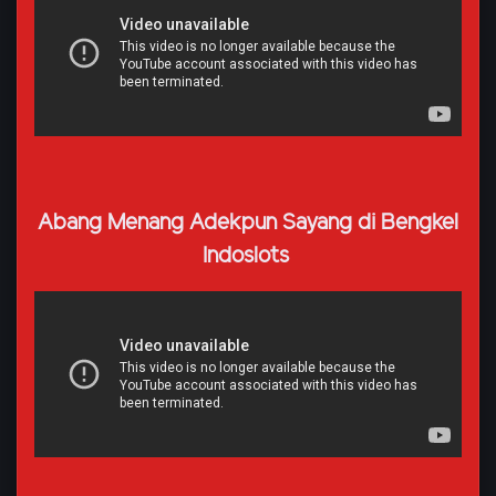
Abang Menang Adekpun Sayang di Bengkel
Indoslots