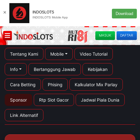
×
INDOSLOTS
Download
INDOSLOTS Mobile App
MASUK
DAFTAR
Tentang Kami
Mobile
Video Tutorial
Info
Bertanggung Jawab
Kebijakan
Cara Betting
Phising
Kalkulator Mix Parlay
Sponsor
Rtp Slot Gacor
Jadwal Piala Dunia
Link Alternatif